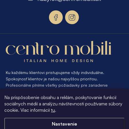
ä
t
i
e
Ku každému klientovi pristupujeme vždy individuálne.
Spokojnosť klientov je našou najvyššou prioritou.
Profesionálne plníme všetky požiadavky pre zariadenie
interiéru od A po Z. Ak požadujete návrh a výrobu atypického
Na prispôsobenie obsahu a reklám, poskytovanie funkcií
nábytku na mieru, presne pre váš interiér, je pre nás
sociálnych médií a analýzu návštevnosti používame súbory
samozrejmosťou Vám vyhovieť.
cookie. Viac informácií
tu
.
Informácie pre vás
Nastavenie