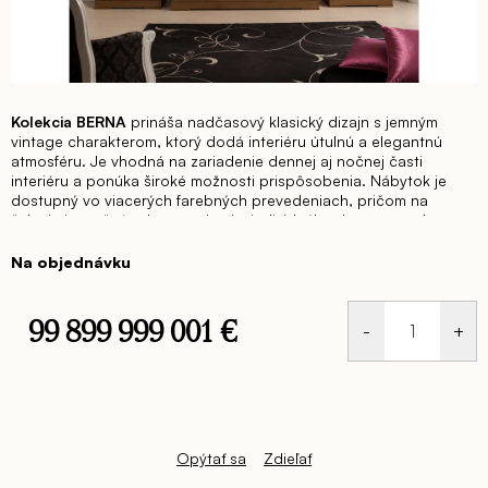
Kolekcia BERNA
prináša nadčasový klasický dizajn s jemným
vintage charakterom, ktorý dodá interiéru útulnú a elegantnú
atmosféru. Je vhodná na zariadenie dennej aj nočnej časti
interiéru a ponúka široké možnosti prispôsobenia. Nábytok je
dostupný vo viacerých farebných prevedeniach, pričom na
želanie je možné vyhotovenie aj v individuálnych rozmeroch.
Na objednávku
99 899 999 001 €
Jednotková
cena:
Opýtať sa
Zdieľať