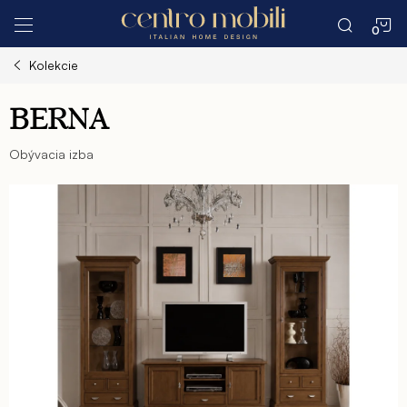
Prejsť
N
na
obsah
Kolekcie
K
BERNA
Obývacia izba