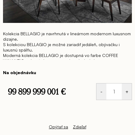
Kolekcia BELLAGIO je navrhnutá v lineárnom modernom luxusnom
dizajne.
S kolekciou BELLAGIO je možné zariadiť jedáleň, obývačku i
luxusnú spálňu.
Moderná kolekcia BELLAGIO je dostupná vo farbe COFFEE
WALNUT/Orechové drevo vo vysokom lesku/ elegantne s
dizajnovými detailmi v ružovom zlate.
Jedáleň BELLAGIO ponúka
dva dizajny jedálenských stoličiek: BELVEDERE v prevedení eko-
Na objednávku
kože a druhé v látkovom prevedení.
Komody/príborníky z kolekcie BELLAGIO sú v ponuke vo
viacerých rozmeroch.
99 899 999 001 €
Jedálenský stôl v kolekcii BELLAGIO je obdĺžnikový v dvoch
rozmeroch alebo okrúhly. Na model okrúhleho stola je možné
Jednotková
dosadiť otočný tanier.
cena:
Modely obdĺžnikového jedálenského stola BELLAGIO sú
dodávané s rozťahovaním.
Opýtať sa
Zdieľať