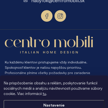
nabytok
@
centromobili.sk
ä
t
i
e
Ku každému klientovi pristupujeme vždy individuálne.
Spokojnosť klientov je našou najvyššou prioritou.
Profesionálne plníme všetky požiadavky pre zariadenie
interiéru od A po Z. Ak požadujete návrh a výrobu atypického
Na prispôsobenie obsahu a reklám, poskytovanie funkcií
nábytku na mieru, presne pre váš interiér, je pre nás
sociálnych médií a analýzu návštevnosti používame súbory
samozrejmosťou Vám vyhovieť.
cookie. Viac informácií
tu
.
Informácie pre vás
Nastavenie