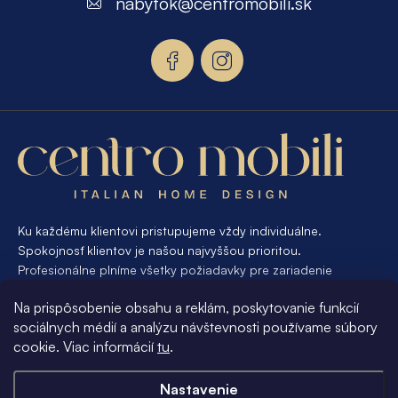
nabytok
@
centromobili.sk
ä
t
i
e
Ku každému klientovi pristupujeme vždy individuálne.
Spokojnosť klientov je našou najvyššou prioritou.
Profesionálne plníme všetky požiadavky pre zariadenie
interiéru od A po Z. Ak požadujete návrh a výrobu atypického
Na prispôsobenie obsahu a reklám, poskytovanie funkcií
nábytku na mieru, presne pre váš interiér, je pre nás
sociálnych médií a analýzu návštevnosti používame súbory
samozrejmosťou Vám vyhovieť.
cookie. Viac informácií
tu
.
Informácie pre vás
Nastavenie