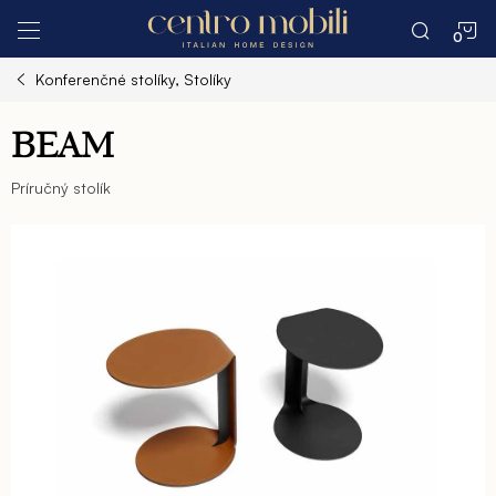
Prejsť
N
na
obsah
Konferenčné stolíky, Stolíky
K
BEAM
Príručný stolík