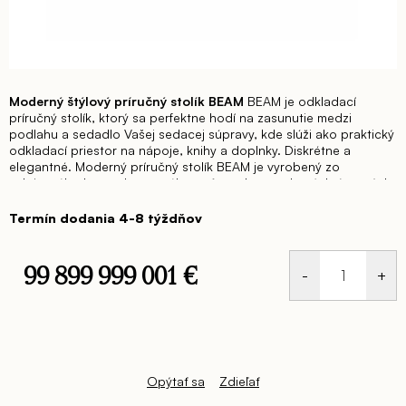
Moderný štýlový príručný stolík BEAM
BEAM je odkladací
príručný stolík, ktorý sa perfektne hodí na zasunutie medzi
podlahu a sedadlo Vašej sedacej súpravy, kde slúži ako praktický
odkladací priestor na nápoje, knihy a doplnky. Diskrétne a
elegantné.
Moderný príručný stolík BEAM je vyrobený zo
zakriveného kovu, dostupného v rôznych povrchových úpravách
alebo ho môžete čalúniť regenerovanou tvrdou kožou s dobre
viditeľným prešívaním, takmer ako na mieru.
Všetky kovové
Termín dodania 4-8 týždňov
povrchové úpravy sú k dispozícii, čo umožňuje dokonalé zladenie
s ostatným nábytkom a interiérom.
Príručný stolík BEAM je
navrhnutý tak, aby splnil všetky vaše potreby a zároveň dodal
99 899 999 001 €
vášmu priestoru osobitý štýl. Nech už ho využijete na rodinné či
priateľské stretnutia alebo ako doplnok interiéru, jeho
Jednotková
univerzálnosť a nadčasový dizajn ho robia skvelou voľbou.
cena:
Príručný stolík BEAM: š.49,5 x hl.40 x v.50,5 cm
Opýtať sa
Zdieľať