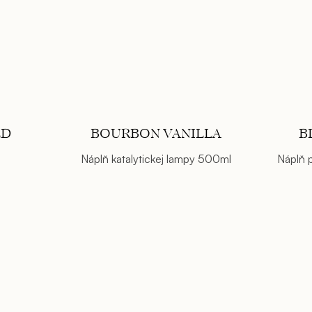
LD
BOURBON VANILLA
B
Náplň katalytickej lampy 500ml
Náplň 