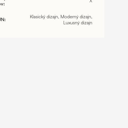
X
ov
:
Klasický dizajn, Moderný dizajn,
JN
:
Luxusný dizajn