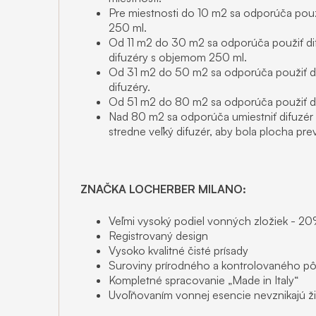
Pre miestnosti do 10 m2 sa odporúča použ
250 ml.
Od 11 m2 do 30 m2 sa odporúča použiť d
difuzéry s objemom 250 ml.
Od 31 m2 do 50 m2 sa odporúča použiť di
difuzéry.
Od 51 m2 do 80 m2 sa odporúča použiť difú
Nad 80 m2 sa odporúča umiestniť difuzér 
stredne veľký difuzér, aby bola plocha pr
ZNAČKA LOCHERBER MILANO:
Veľmi vysoký podiel vonných zložiek - 2
Registrovaný design
Vysoko kvalitné čisté prísady
Suroviny prírodného a kontrolovaného p
Kompletné spracovanie „Made in Italy“
Uvoľňovaním vonnej esencie nevznikajú žia