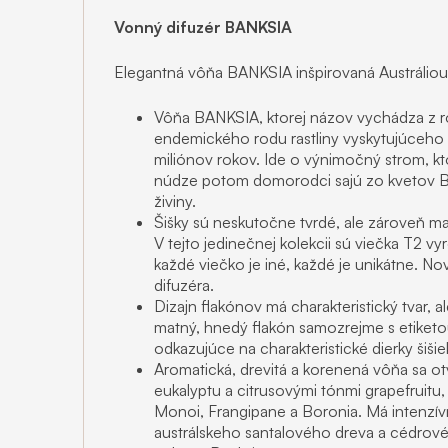
Vonný difuzér BANKSIA
Elegantná vôňa BANKSIA inšpirovaná Austráliou
Vôňa BANKSIA, ktorej názov vychádza z
endemického rodu rastliny vyskytujúceho sa
miliónov rokov. Ide o výnimočný strom, kto
núdze potom domorodci sajú zo kvetov Ba
živiny.
Šišky sú neskutočne tvrdé, ale zároveň m
V tejto jedinečnej kolekcii sú viečka T2 
každé viečko je iné, každé je unikátne. N
difuzéra.
Dizajn flakónov má charakteristický tvar, a
matný, hnedý flakón samozrejme s etiketou
odkazujúce na charakteristické dierky šišie
Aromatická, drevitá a korenená vôňa sa o
eukalyptu a citrusovými tónmi grapefruitu,
Monoi, Frangipane a Boronia. Má intenzívn
austrálskeho santalového dreva a cédrové