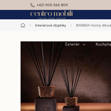
Prejsť
+421 905 566 809
na
obsah
Interiérové doplnky
BANKSIA
Vonný difuz
Domov
Exteriér
Kuchyň