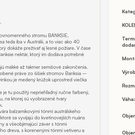
Kateg
.
KOLE
 rovnomenného stromu BANKSIE,
Term
 teda iba v Austrálii, a to viac ako 40
doda
rý dokáže prežívať aj lesné požiare. V čase
nksie nektár, ktorý im dodáva potrebné
Mont
ajú mäkké až takmer semišové zakončenia.
Výro
vyrobené práve zo šišiek stromov Banksia –
ovinkou je medený krúžok uprostred viečka
Rozm
le je tu použitý nepriehľadný ručne farbený,
, na ktorej sú vyobrazené tvary
Váha
:
k.
tvára balzamikovými tónmi austrálskeho
Obje
 ktoré sa vyvíjajú do kvetinovejších nuáns
y a všeobjímajúci záver s tónmi
ho dreva, s korenenými tónmi vetiveru a
Obje