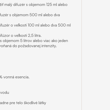
iť malý difuzér s objemom 125 ml alebo
ifuzér s objemom 500 ml alebo dva
fuzér o veľkosti 100 ml alebo dva 500 ml
zor o veľkosti 2,5 litra.
s objemom 5 litrov alebo viac ako jeden
evoňaná do požadovanej intenzity.
0% vonná esencia.
ôvodu
dne pre telo škodlivé látky