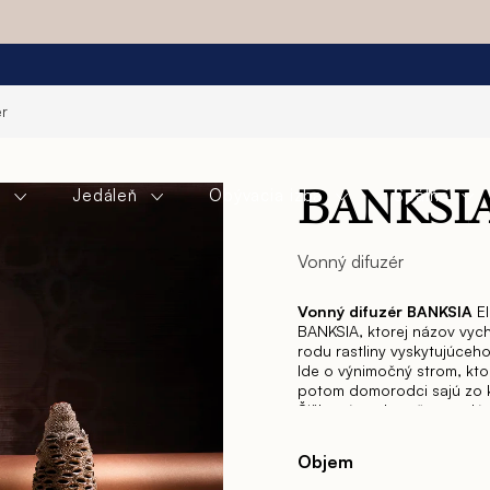
ér
a
Jedáleň
Obývacia izba
Spálňa
BANKSI
Vonný difuzér
Vonný difuzér BANKSIA
E
BANKSIA, ktorej názov vy
rodu rastliny vyskytujúceho
Ide o výnimočný strom, kto
potom domorodci sajú zo kv
Šišky sú neskutočne tvrdé
zakončenia. V tejto jedineč
stromov Banksia – každé vi
Objem
krúžok uprostred viečka di
použitý nepriehľadný ručne