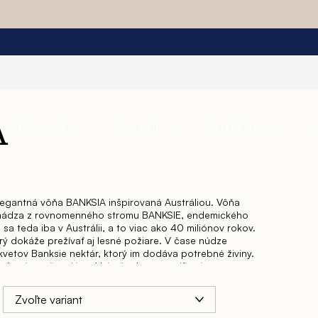
Pracovňa
Predsieň
Detská izba
A
legantná vôňa BANKSIA inšpirovaná Austráliou.
Vôňa
chádza z rovnomenného stromu BANKSIE, endemického
 sa teda iba v Austrálii, a to viac ako 40 miliónov rokov.
rý dokáže prežívať aj lesné požiare. V čase núdze
etov Banksie nektár, ktorý im dodáva potrebné živiny.
, ale zároveň majú mäkké až takmer semišové
nej kolekcii sú viečka T2 vyrobené práve zo šišiek
ečko je iné, každé je unikátne. Novinkou je medený
fuzéra.
Dizajn flakónov má charakteristický tvar, ale je tu
 farbený, matný, hnedý flakón samozrejme s etiketou, na