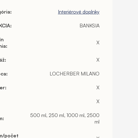
ória
:
Interiérové doplnky
KCIA
:
BANKSIA
ín
X
nia
:
áž
:
X
bca
:
LOCHERBER MILANO
er
:
X
X
500 ml, 250 ml, 1000 ml, 2500
m
:
ml
m/počet