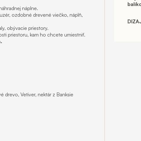
balík
náhradnej náplne.
fuzér, ozdobné drevené viečko, náplň,
DIZA
y, obývacie priestory.
osti priestoru, kam ho chcete umiestniť.
.
é drevo, Vetiver, nektár z Banksie