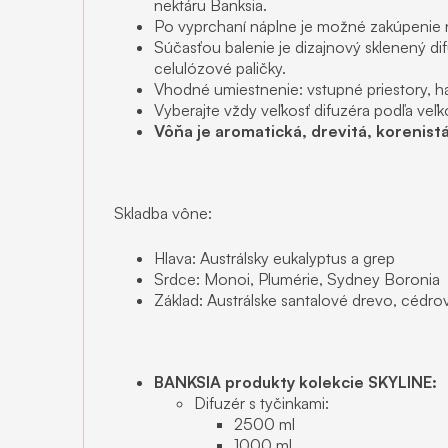
nektáru Banksia.
Po vyprchaní náplne je možné zakúpenie 
Súčasťou balenie je dizajnový sklenený di
celulózové paličky.
Vhodné umiestnenie: vstupné priestory, hal
Vyberajte vždy veľkosť difuzéra podľa veľk
Vôňa je aromatická, drevitá, korenistá
Skladba vône:
Hlava: Austrálsky eukalyptus a grep
Srdce: Monoi, Plumérie, Sydney Boronia
Základ: Austrálske santalové drevo, cédrov
BANKSIA produkty kolekcie SKYLINE:
Difuzér s tyčinkami:
2500 ml
1000 ml