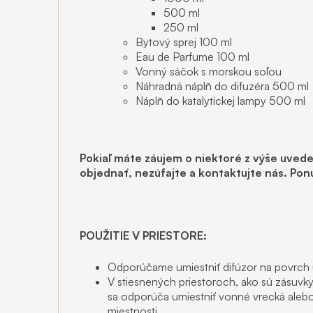
500 ml
250 ml
Bytový sprej 100 ml
Eau de Parfume 100 ml
Vonný sáčok s morskou soľou
Náhradná náplň do difuzéra 500 ml
Náplň do katalytickej lampy 500 ml
Pokiaľ máte záujem o niektoré z výše uved
objednať, nezúfajte a kontaktujte nás. Po
POUŽITIE V PRIESTORE:
Odporúčame umiestniť difúzor na povrch
V stiesnených priestoroch, ako sú zásuvky
sa odporúča umiestniť vonné vrecká alebo
miestnosti.