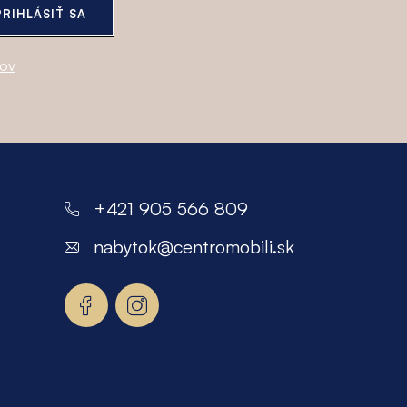
PRIHLÁSIŤ SA
jov
+421 905 566 809
nabytok
@
centromobili.sk