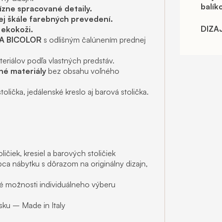
balík
ízne spracované detaily.
kej škále farebných prevedení.
DIZA
 ekokoži.
A BICOLOR
s odlišným čalúnením prednej
eriálov podľa vlastných predstáv.
né materiály
bez obsahu voľného
lička, jedálenské kreslo aj barová stolička.
ičiek, kresiel a barových stoličiek
ca nábytku s dôrazom na originálny dizajn,
roké možnosti individuálneho výberu
sku – Made in Italy