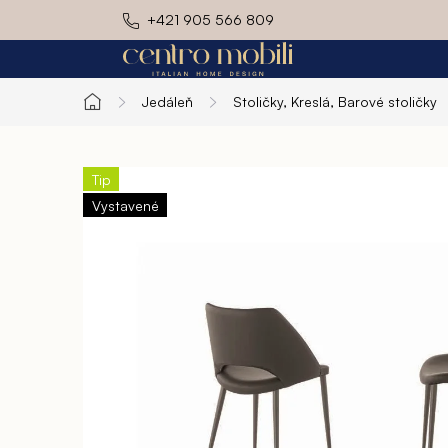
Prejsť
+421 905 566 809
na
obsah
Jedáleň
Stoličky, Kreslá, Barové stoličky
Domov
Exteriér
Kuchyň
Tip
Vystavené