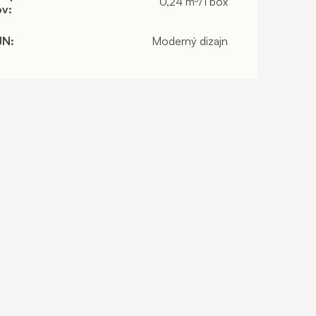
0,24 m³/1 box
ov
:
JN
:
Moderný dizajn