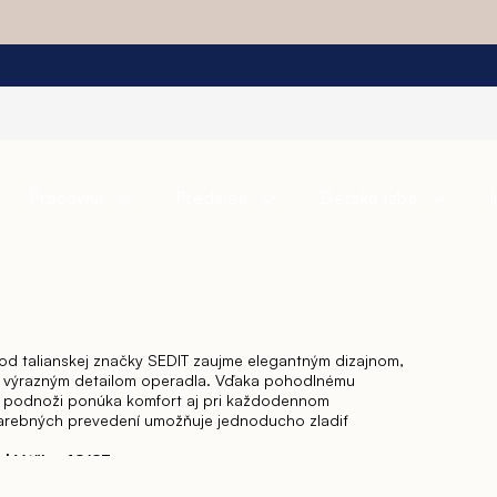
Pracovňa
Predsieň
Detská izba
od talianskej značky SEDIT zaujme elegantným dizajnom,
 a výrazným detailom operadla. Vďaka pohodlnému
j podnoži ponúka komfort aj pri každodennom
farebných prevedení umožňuje jednoducho zladiť
m | Výška 48/83 cm