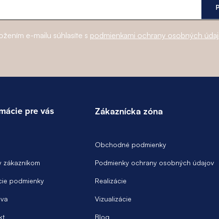
ožením e-mailu súhlasíte s
podmienkami ochrany osobných úda
rmácie pre vás
Zákaznícka zóna
Obchodné podmienky
y zákazníkom
Podmienky ochrany osobných údajov
ie podmienky
Realizácie
va
Vizualizácie
kt
Blog