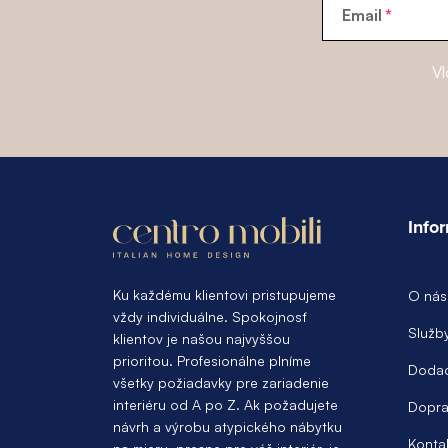
Email
Vl
Z
á
Info
p
ä
Ku každému klientovi pristupujeme
O nás
vždy individuálne. Spokojnosť
t
Služb
klientov je našou najvyššou
prioritou. Profesionálne plníme
i
Dodac
všetky požiadavky pre zariadenie
e
interiéru od A po Z. Ak požadujete
Dopra
návrh a výrobu atypického nábytku
Konta