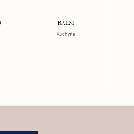
D
BALM
Kuchyňa