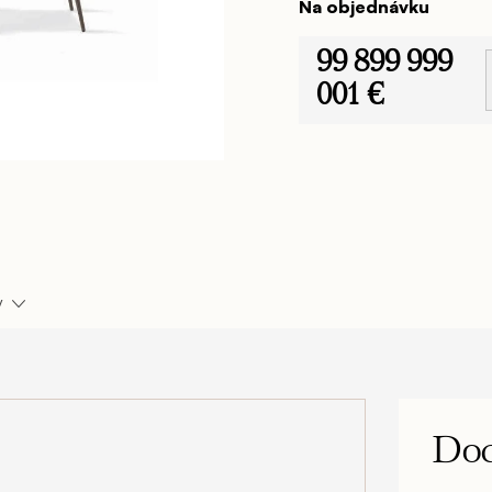
Na objednávku
99 899 999
001 €
Jednotková
cena:
y
Dod