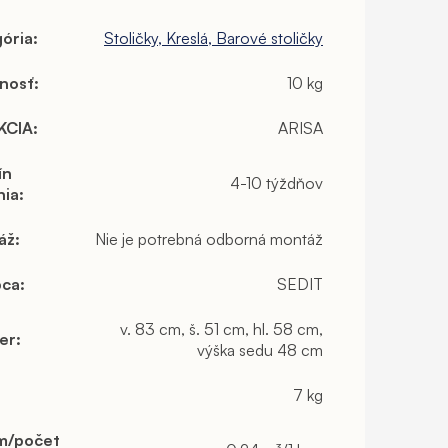
ória
:
Stoličky, Kreslá, Barové stoličky
nosť
:
10 kg
KCIA
:
ARISA
ín
4-10 týždňov
nia
:
áž
:
Nie je potrebná odborná montáž
bca
:
SEDIT
v. 83 cm, š. 51 cm, hl. 58 cm,
er
:
výška sedu 48 cm
7 kg
m/počet