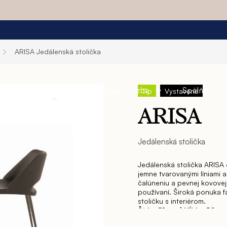
ARISA
Jedálenská stolička
a
Jedáleň
Obývacia izba
Spálňa
Tip
Vystavené
ARISA
Jedálenská stolička
Jedálenská stolička ARISA 
jemne tvarovanými líniami
čalúneniu a pevnej kovove
používaní. Široká ponuka 
stoličku s interiérom.
Šírka 51 cm | Hĺbka 58 c