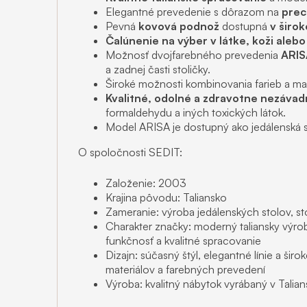
Elegantné prevedenie s dôrazom na
prec
Pevná
kovová podnož
dostupná
v širo
Čalúnenie na výber v látke, koži alebo
Možnosť dvojfarebného prevedenia
ARIS
a zadnej časti stoličky.
Široké možnosti kombinovania farieb a mat
Kvalitné, odolné a zdravotne nezávad
formaldehydu a iných toxických látok.
Model ARISA je dostupný ako jedálenská sto
O spoločnosti SEDIT:
Založenie: 2003
Krajina pôvodu: Taliansko
Zameranie: výroba jedálenských stolov, stol
Charakter značky: moderný taliansky výrob
funkčnosť a kvalitné spracovanie
Dizajn: súčasný štýl, elegantné línie a ši
materiálov a farebných prevedení
Výroba: kvalitný nábytok vyrábaný v Talian