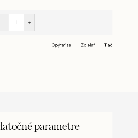
Opýtať sa
Zdieľať
Tlač
atočné parametre