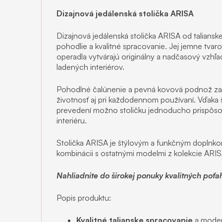
Dizajnová jedálenská stolička ARISA
Dizajnová jedálenská stolička ARISA od talians
pohodlie a kvalitné spracovanie. Jej jemne tvaro
operadla vytvárajú originálny a nadčasový vzhľa
ladených interiérov.
Pohodlné čalúnenie a pevná kovová podnož zabe
životnosť aj pri každodennom používaní. Vďaka 
prevedení možno stoličku jednoducho prispôsob
interiéru.
Stolička ARISA je štýlovým a funkčným doplnkom
kombinácii s ostatnými modelmi z kolekcie ARIS
Nahliadnite do širokej ponuky kvalitných poťa
Popis produktu:
Kvalitné talianske spracovanie
a moder