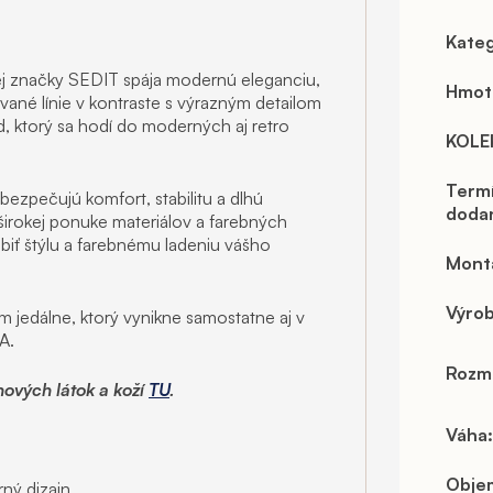
Kateg
kej značky SEDIT spája modernú eleganciu,
Hmot
vané línie v kontraste s výrazným detailom
d, ktorý sa hodí do moderných aj retro
KOLE
Term
zpečujú komfort, stabilitu a dlhú
doda
širokej ponuke materiálov a farebných
iť štýlu a farebnému ladeniu vášho
Mont
Výro
 jedálne, ktorý vynikne samostatne aj v
A.
Rozm
hových látok a koží
TU
.
Váha
:
Obje
ný dizajn.