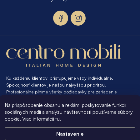
ä
t
i
e
Ku každému klientovi pristupujeme vždy individuálne.
Spokojnosť klientov je našou najvyššou prioritou.
Profesionálne plníme všetky požiadavky pre zariadenie
interiéru od A po Z. Ak požadujete návrh a výrobu atypického
Na prispôsobenie obsahu a reklám, poskytovanie funkcií
nábytku na mieru, presne pre váš interiér, je pre nás
sociálnych médií a analýzu návštevnosti používame súbory
samozrejmosťou Vám vyhovieť.
cookie. Viac informácií
tu
.
Informácie pre vás
Nastavenie