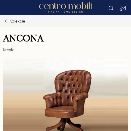
Prejsť
N
na
obsah
Kolekcie
K
ANCONA
Kreslo