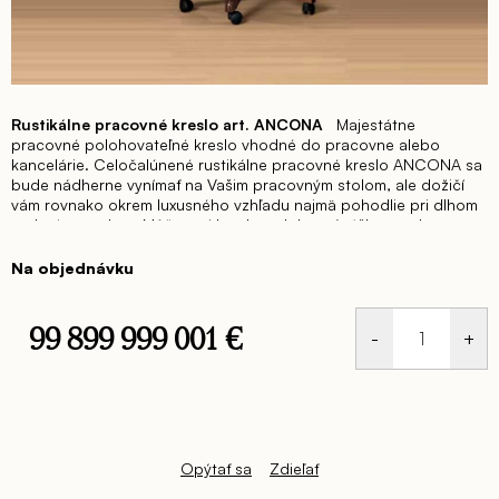
Rustikálne pracovné kreslo art. ANCONA
Majestátne
pracovné polohovateľné kreslo vhodné do pracovne alebo
kancelárie.
Celočalúnené rustikálne pracovné kreslo ANCONA sa
bude nádherne vynímať na Vašim pracovným stolom, ale dožičí
vám rovnako okrem luxusného vzhľadu najmä pohodlie pri dlhom
sedení za stolom.
Môžete si kreslo polohovať výškovo, ale
rovnako si môžete nadstaviť sklon chrbta alebo sa nechať ukolísať
pri hojdavom pohybe. Túto funkciu naozaj oceníte pri hlbokom
Na objednávku
dumaní alebo pri potrebe si oddýchnuť od strnulej polohy pri
vašej práci.
Neváhajte a splňte si svoj sen o exkluzívnom
pracovnom kresle.
Rozmer kresla: š. 80 hl. 90 v. 112 cm
99 899 999 001 €
Výška sedu 46 cm / Hĺbka sedu 57 cm
Jednotková
cena:
Opýtať sa
Zdieľať